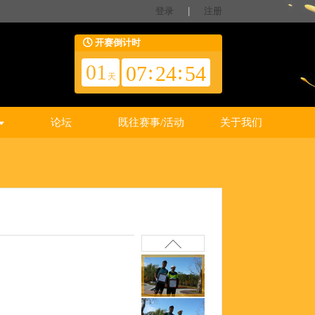
登录
|
注册
开赛倒计时
01
:
:
07
24
54
天
论坛
既往赛事/活动
关于我们