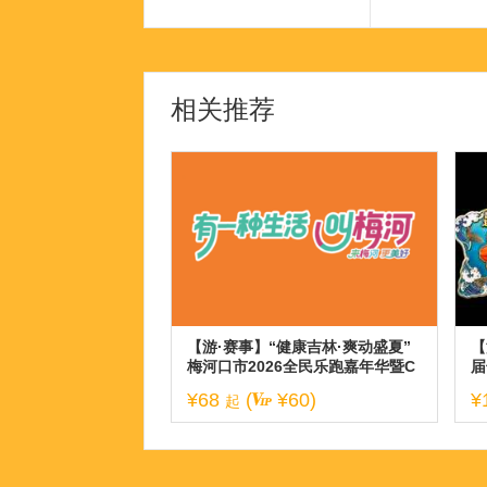
相关推荐
【游·赛事】“健康吉林·爽动盛夏”
【
梅河口市2026全民乐跑嘉年华暨C
届
BS10K公开赛梅河口站！
¥68
(
¥60)
¥
起