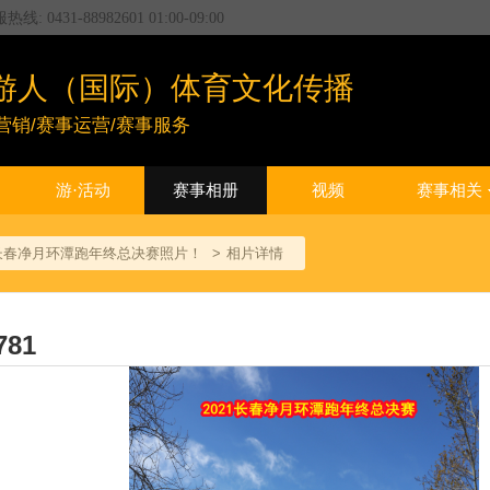
服热线:
0431-88982601
01:00
-
09:00
游人（国际）体育文化传播
营销/赛事运营/赛事服务
游·活动
赛事相册
视频
赛事相关
0日长春净月环潭跑年终总决赛照片！
相片详情
781