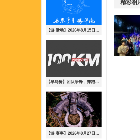
精彩相
【游·活动】2026年8月15日长春净月大环潭8月半马训练赛！（含参与说明）
【早鸟价】团队争锋，奔跑无界-2026年9月19日长春100公里接力跑！
【游·赛事】2026年9月27日秘径长白，寻风沐林-长白山森氧mix跑！