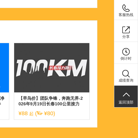
客服热线
分享
倒计时
成绩查询
春净
【早鸟价】团队争锋，奔跑无界-2
返回顶部
参
026年9月19日长春100公里接力
跑！
¥88
(
¥80)
起